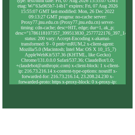
type: text/html date: Fri, 07 Aug 2026 15:55:07 GMT
etag: W/"63a965b7-14b1" expires: Fri, 07 Aug 2026
15:55:07 GMT last-modified: Mon, 26 Dec 2022
09:13:27 GMT pragma: no-cache server:
Proxy77.jnu.edu.cn (Proxy77.jnu.edu.cn) server-
timing: cdn-cache; desc=HIT, edge; dur=1, ak_p;
desc="1786118107357_399513830_2577722176_397_1448_
status: 200 vary: Accept-Encoding x-akamai-
transformed: 9 - 0 pmb=mRUM,2 x-client-agent:
Mozilla/5.0 (Macintosh; Intel Mac OS X 10_15_7)
AppleWebKit/537.36 (KHTML, like Gecko)
Chrome/131.0.0.0 Safari/537.36; ClaudeBot/1.0;
+claudebot@anthropic.com) x-client-block: 1 x-client-
ip: 216.73.216.14 x-content-type-options: nosniff x-
forwarded-for: 216.73.216.14, 23.208.24.230 x-
forwarded-proto: https x-proxy-block: 0 x-proxy-ip:
23.216.4.5 x-real-block: 1 x-real-ip: 216.73.216.14 x-
ssl-proto: TLSv1.3